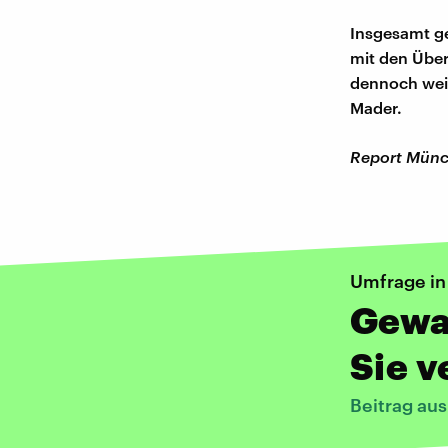
Insgesamt ge
mit den Übe
dennoch weit
Mader.
Report Münch
Umfrage i
Gewa
Sie v
Beitrag au