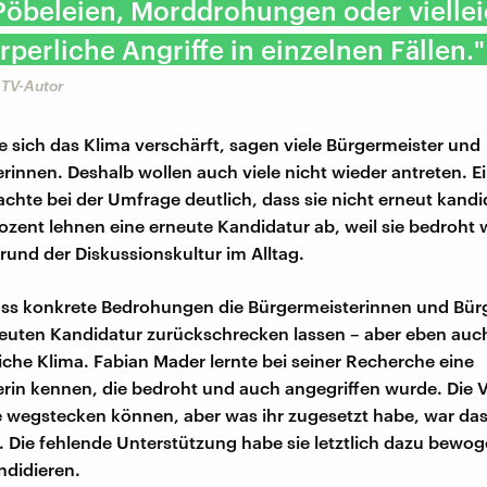
Pöbeleien, Morddrohungen oder viellei
rperliche Angriffe in einzelnen Fällen."
 TV-Autor
e sich das Klima verschärft, sagen viele Bürgermeister und
rinnen. Deshalb wollen auch viele nicht wieder antreten. Ein
chte bei der Umfrage deutlich, dass sie nicht erneut kandi
ozent lehnen eine erneute Kandidatur ab, weil sie bedroht 
rund der Diskussionskultur im Alltag.
ass konkrete Bedrohungen die Bürgermeisterinnen und Bür
neuten Kandidatur zurückschrecken lassen – aber eben auc
liche Klima. Fabian Mader lernte bei seiner Recherche eine
rin kennen, die bedroht und auch angegriffen wurde. Die V
e wegstecken können, aber was ihr zugesetzt habe, war d
. Die fehlende Unterstützung habe sie letztlich dazu bewog
ndidieren.