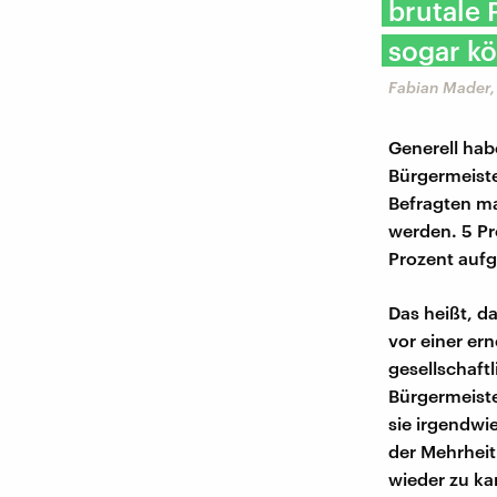
brutale 
sogar kö
Fabian Mader,
Generell hab
Bürgermeiste
Befragten ma
werden. 5 Pr
Prozent aufg
Das heißt, d
vor einer er
gesellschaft
Bürgermeiste
sie irgendwi
der Mehrheit
wieder zu ka