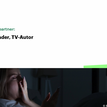
:
artner:
der, TV-Autor
©