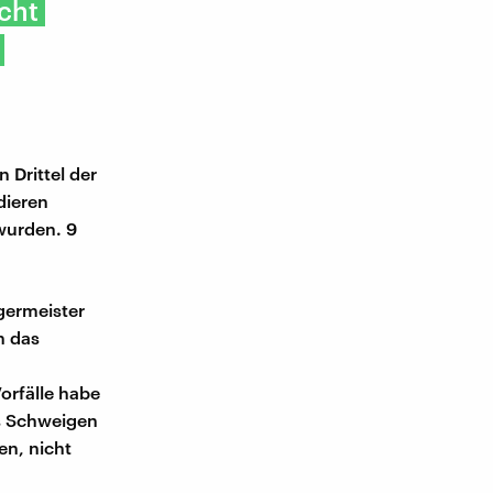
cht
 Drittel der
dieren
wurden. 9
germeister
h das
orfälle habe
as Schweigen
en, nicht