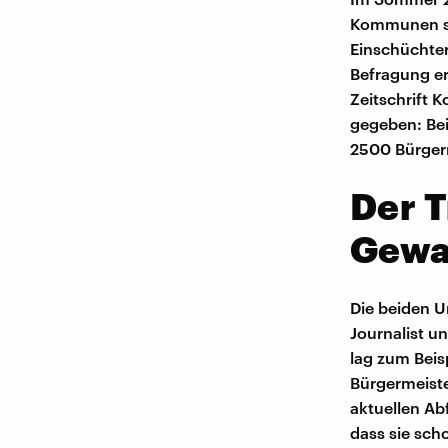
Kommunen sc
Einschüchte
Befragung e
Zeitschrift
gegeben: Bei
2500 Bürger
Der 
Gewa
Die beiden U
Journalist u
lag zum Beis
Bürgermeiste
aktuellen Ab
dass sie sch