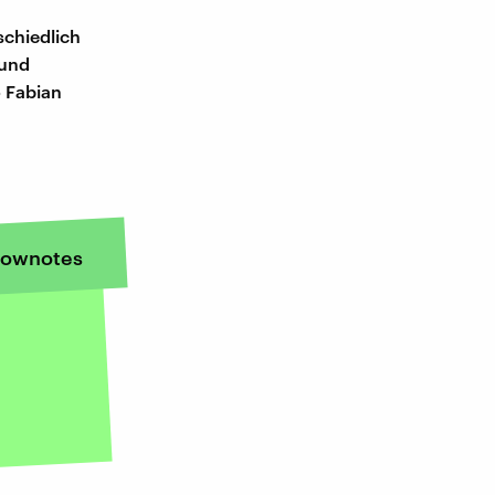
schiedlich
 und
o Fabian
ownotes