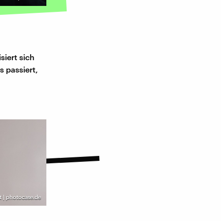
iert sich
s passiert,
t | photocase.de