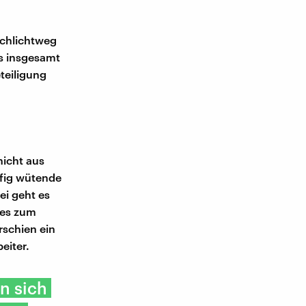
schlichtweg
s insgesamt
teiligung
nicht aus
ufig wütende
ei geht es
 es zum
rschien ein
eiter.
n sich