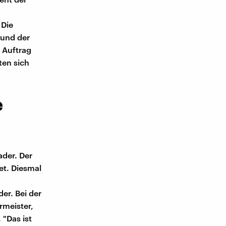
 Die
 und der
 Auftrag
ten sich
e
ader. Der
et. Diesmal
er. Bei der
rmeister,
 "Das ist