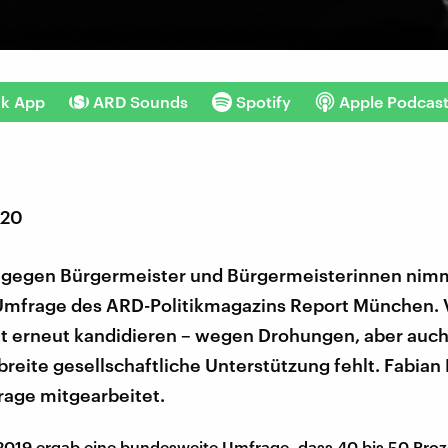
nk App
ARD Sounds
Spotify
Apple Podcas
020
 gegen Bürgermeister und Bürgermeisterinnen nimm
 Umfrage des ARD-Politikmagazins Report München. 
ht erneut kandidieren – wegen Drohungen, aber auch
breite gesellschaftliche Unterstützung fehlt. Fabian
rage mitgearbeitet.
019 ergab eine bundesweite Umfrage, dass 40 bis 50 Proz