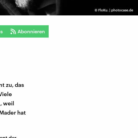
©
FloKu. | photocase.de
ts
Abonnieren
t zu, das
Viele
, weil
 Mader hat
ent der