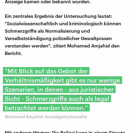
Anzeige kamen oder bekannt wurden.
Ein zentrales Ergebnis der Untersuchung lautet:
"Sozialwissenschaftlich und kriminologisch können
Schmerzgriffe als Normalisierung und
Verselbstständigung polizeilicher Gewaltpraxen
verstanden werden", zitiert Mohamed Amjahid den
Bericht.
"Mit Blick auf das Gebot der
Verhältnismäßigkeit gibt es nur wenige
Szenarien, in denen - aus juristischer
Sicht - Schmerzgriffe auch als legal
betrachtet werden können."
Mohamed Amjahid, Investigativjournalist
Mit anderen Worten: Die Polizei kann in einem Einsatz