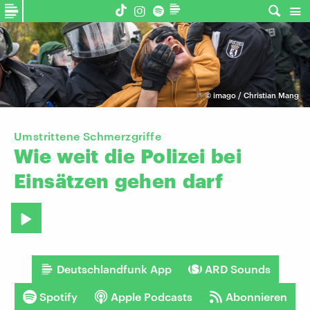
©
imago / Christian Mang
Umstrittene Schmerzgriffe
Wie
weit
die
Polizei
bei
Einsätzen
gehen
darf
Deutschlandfunk App
ARD Sounds
Spotify
Apple Podcasts
Abonnieren