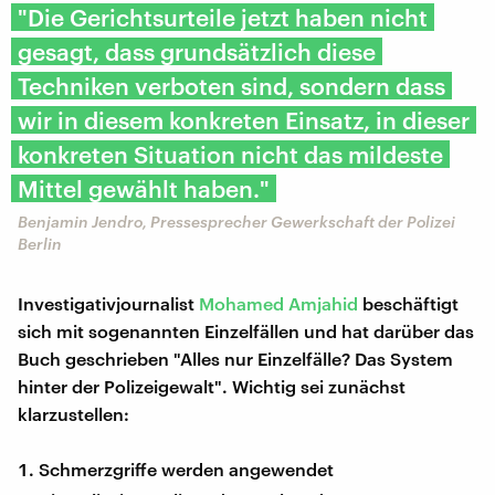
"Die Gerichtsurteile jetzt haben nicht
gesagt, dass grundsätzlich diese
Techniken verboten sind, sondern dass
wir in diesem konkreten Einsatz, in dieser
konkreten Situation nicht das mildeste
Mittel gewählt haben."
Benjamin Jendro, Pressesprecher Gewerkschaft der Polizei
Berlin
Investigativjournalist
Mohamed Amjahid
beschäftigt
sich mit sogenannten Einzelfällen und hat darüber das
Buch geschrieben "Alles nur Einzelfälle? Das System
hinter der Polizeigewalt". Wichtig sei zunächst
klarzustellen:
Schmerzgriffe werden angewendet