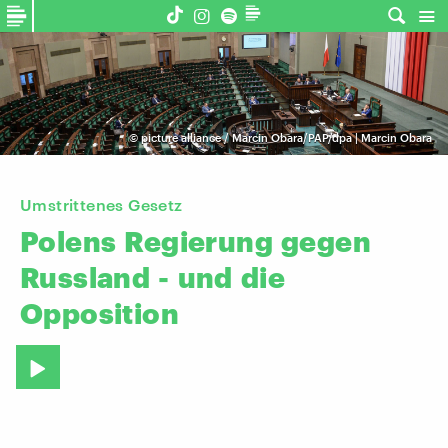
©
picture alliance / Marcin Obara/PAP/dpa | Marcin Obara
Umstrittenes Gesetz
Polens
Regierung
gegen
Russland
-
und
die
Opposition