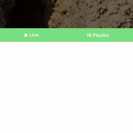
Live
Playlist
©
IMAGO / Wolfilser
Shownotes
Wüstenbildung
Wie Dürren uns betreffen
und was wir tun können
Beitrag aus unserem Archiv vom 03.