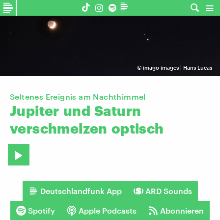
©
imago images | Hans Lucas
Seltenes Ereignis am Nachthimmel
Jupiter
und
Saturn
verschmelzen
optisch
Deutschlandfunk App
ARD Sounds
Spotify
Apple Podcasts
Abonnieren