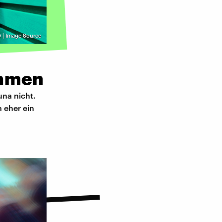
| Image Source
ommen
una nicht.
 eher ein