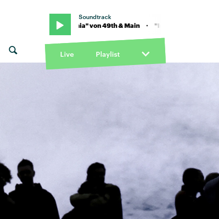
Soundtrack
in · "Insomnia" von 49th & Main · "Insomnia" von 49th & Main
Live
Playlist