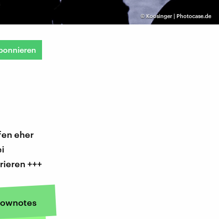
©
Koosinger | Photocase.de
bonnieren
fen eher
ei
rieren +++
ownotes