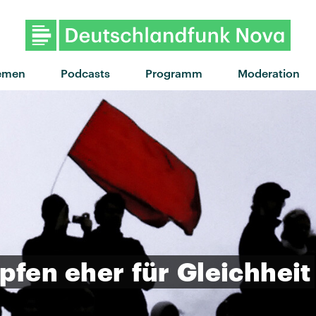
"Insomnia" von 49th & Ma
emen
Podcasts
Programm
Moderation
pfen
eher
für
Gleichheit