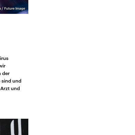
 / Future Image
irus
wir
n der
e sind und
 Arzt und