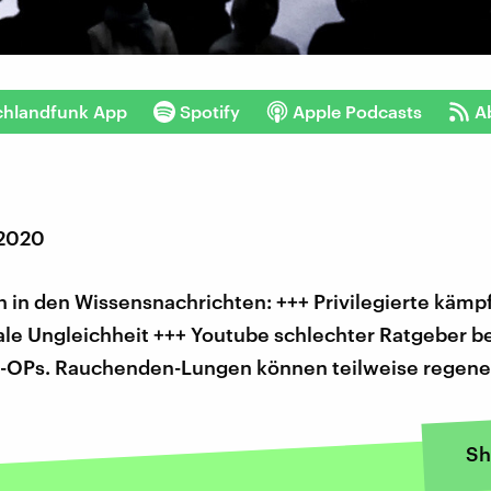
chlandfunk App
Spotify
Apple Podcasts
A
 2020
 in den Wissensnachrichten: +++ Privilegierte kämp
ale Ungleichheit +++ Youtube schlechter Ratgeber b
-OPs. Rauchenden-Lungen können teilweise regene
Sh