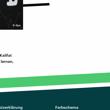
©
dpa
Kalifat
 lernen,
tzerklärung
Farbschema