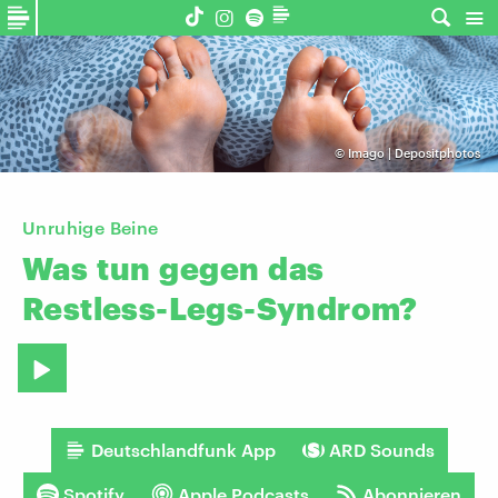
©
Imago | Depositphotos
Unruhige Beine
Was
tun
gegen
das
Restless-Legs-Syndrom?
Deutschlandfunk App
ARD Sounds
Spotify
Apple Podcasts
Abonnieren