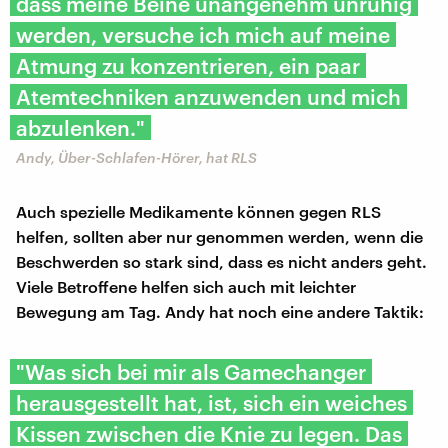
dass meine Beine unangenehm unruhig
werden, versuche ich mich auf meine
Atmung zu konzentrieren, ein paar
Atemtechniken anzuwenden und mich
abzulenken."
Andy, Über-Schlafen-Hörer, hat RLS
Auch spezielle Medikamente können gegen RLS
helfen, sollten aber nur genommen werden, wenn die
Beschwerden so stark sind, dass es nicht anders geht.
Viele Betroffene helfen sich auch mit leichter
Bewegung am Tag. Andy hat noch eine andere Taktik:
"Was sich bei mir als Gamechanger
herausgestellt hat, ist, sich ein weiches
Kissen zwischen die Knie zu legen. Das