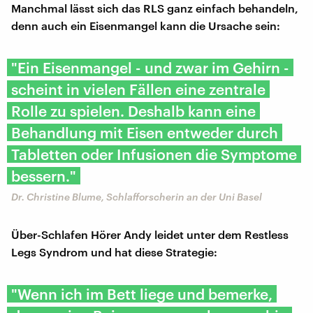
Manchmal lässt sich das RLS ganz einfach behandeln,
denn auch ein Eisenmangel kann die Ursache sein:
"Ein Eisenmangel - und zwar im Gehirn -
scheint in vielen Fällen eine zentrale
Rolle zu spielen. Deshalb kann eine
Behandlung mit Eisen entweder durch
Tabletten oder Infusionen die Symptome
bessern."
Dr. Christine Blume, Schlafforscherin an der Uni Basel
Über-Schlafen Hörer Andy leidet unter dem Restless
Legs Syndrom und hat diese Strategie:
"Wenn ich im Bett liege und bemerke,