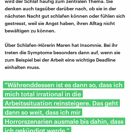
wird der Schlaf häufig zum zentralen Thema. Sie
denken auch tagsüber darüber nach, ob sie in der
nächsten Nacht gut schlafen können oder fühlen sich
gestresst, weil sie Angst haben, ihren Alltag nicht
bewältigen zu können.
Über Schlafen-Hörerin Maren hat Insomnie. Bei ihr
treten die Symptome besonders dann auf, wenn sie
zum Beispiel bei der Arbeit eine wichtige Deadline
einhalten muss.
"Währenddessen ist es dann so, dass ich
mich total irrational in die
Arbeitssituation reinsteigere. Das geht
dann so weit, dass ich mir
Horrorszenarien ausmale bis dahin, dass
ich gekündigt werde."