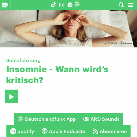
©
Imago | Zoonar
Schlafstörung
Insomnie
-
Wann
wird’s
kritisch?
Deutschlandfunk App
ARD Sounds
Spotify
Apple Podcasts
Abonnieren