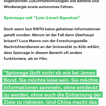
sogenannten Zukunftstechnologien wie Batterie und
Windenergie sowie autonomes Fahren.
Spionage mit "Low-Level-Agenten"
Doch wenn laut RWTH keine geheimen Informationen
geteilt wurden: Warum ist der Fall dann überhaupt
brisant? Luca Manns von der Forschungsstelle
Nachrichtendienste an der Universität zu Köln erklärt,
dass Spionage in diesem Bereich oft anders
funktioniere, als im Film.
"Spionage läuft nicht ab wie bei James
Bond. Sie möchte leise sein. Sie möchte
Informationen sammeln, ohne entdeckt
zu werden, ohne auch die Enttarnung der
Ziele zu riskieren. Und China macht das