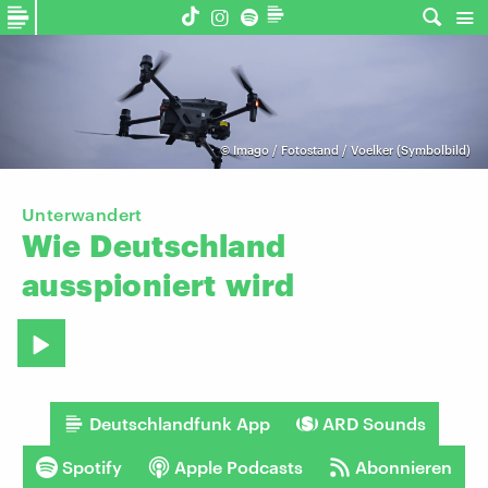
©
Imago / Fotostand / Voelker (Symbolbild)
Unterwandert
Wie
Deutschland
ausspioniert
wird
Deutschlandfunk App
ARD Sounds
Spotify
Apple Podcasts
Abonnieren