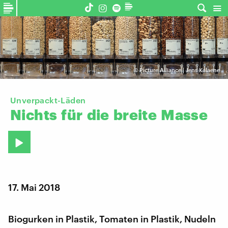
©
Picture Alliance | Jens Kalaene
Unverpackt-Läden
Nichts
für
die
breite
Masse
17. Mai 2018
Biogurken in Plastik, Tomaten in Plastik, Nudeln