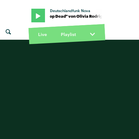
Deutschlandfunk Nova
ia Rodrigo · "Drop Dead" von Olivia Rodrigo · "Drop Dead" von Oli
Live
Playlist