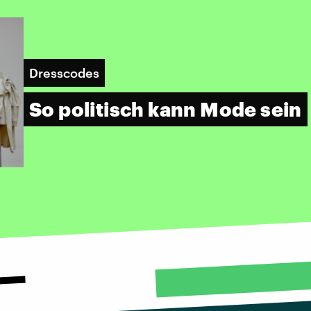
Dresscodes
So politisch kann Mode sein