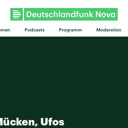
"Drop Dead" von Oliv
emen
Podcasts
Programm
Moderation
Mücken, Ufos