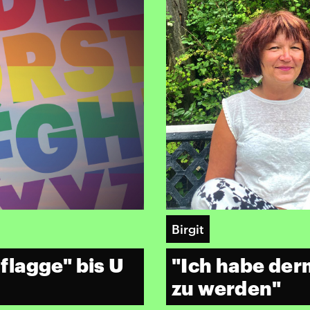
Birgit
lagge" bis U
"Ich habe der
zu werden"