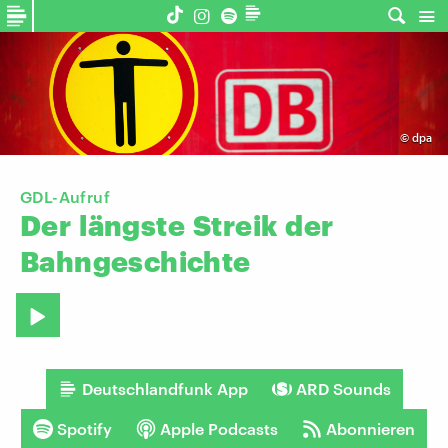
©
dpa
GDL-Aufruf
Der
längste
Streik
der
Bahngeschichte
Deutschlandfunk App
ARD Sounds
Spotify
Apple Podcasts
Abonnieren