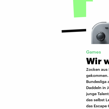
Games
Wir w
Zocken aus L
gekommen. Ha
Bundesliga a
Daddeln in 
junge Talen
das selbst L
das Escape 