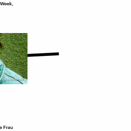
 Week,
 | photocase.de
e Frau