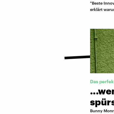
"Beste Inno
erklärt waru
Das perfek
...we
spürs
Bunny Monroe