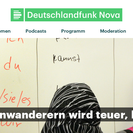
"Vespa" von Fatoni · "Ves
emen
Podcasts
Programm
Moderation
inwanderern
wird
teuer,