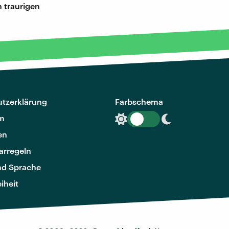
 traurigen
tzerklärung
Farbschema
m
en
rregeln
nd Sprache
eiheit