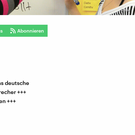
©
dpa
ts
Abonnieren
as deutsche
recher +++
en +++