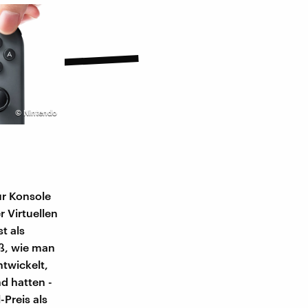
©
Nintendo
ur Konsole
r Virtuellen
t als
ß, wie man
twickelt,
nd hatten -
Preis als