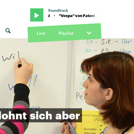
Soundtrack
pa" von Fatoni · "Vespa" von Fatoni
Live
Playlist
lohnt
sich
aber