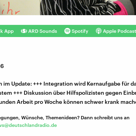
nk App
ARD Sounds
Spotify
Apple Podcas
16
 im Update: +++ Integration wird Kernaufgabe für d
stem +++ Diskussion über Hilfspolizisten gegen Einb
unden Arbeit pro Woche können schwer krank mach
regungen, Wünsche, Themenideen? Dann schreibt uns an
s@deutschlandradio.de