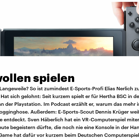
ollen spielen
angeweile? So ist zumindest E-Sports-Profi Elias Nerlich z
t sich gelohnt: Seit kurzem spielt er für Hertha BSC in de
n der Playstation. Im Podcast erzählt er, warum das mehr is
Jogginghose. Außerdem: E-Sports-Scout Dennis Krüger wei
te entdeckt. Sven Häberlich hat ein VR-Computerspiel miten
eute begeistern dürfte, die noch nie eine Konsole in der Ha
Game hat dafür vor kurzem beim Deutschen Computerspiel-