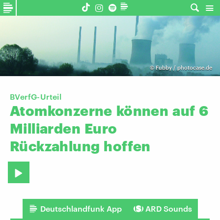
©
Fubby / photocase.de
BVerfG-Urteil
Atomkonzerne
können
auf
6
Milliarden
Euro
Rückzahlung
hoffen
Deutschlandfunk App
ARD Sounds