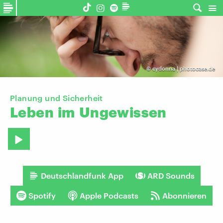
©
cydonna | photocase.de
Planung und Sicherheit
Leben
im
Ungewissen
Deutschlandfunk App
ARD Sounds
Spotify
Apple Podcasts
Abonnieren