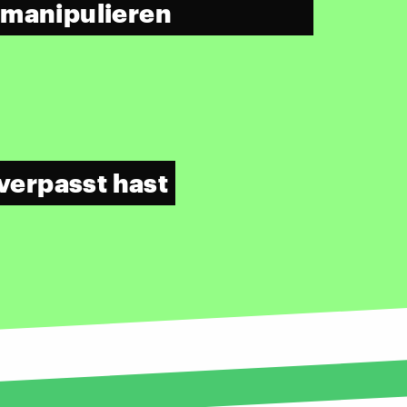
 manipulieren
 verpasst hast