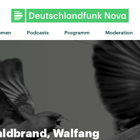
"In The Morning" von Razor
emen
Podcasts
Programm
Moderation
aldbrand, Walfang