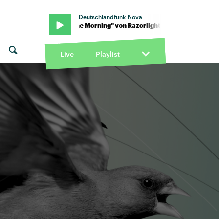
Deutschlandfunk Nova
light · "In The Morning" von Razorlight · "In The Morning" von Raz
Live
Playlist