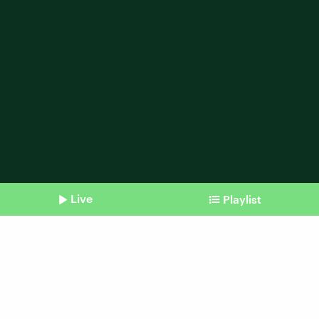
Live
Playlist
Shownotes