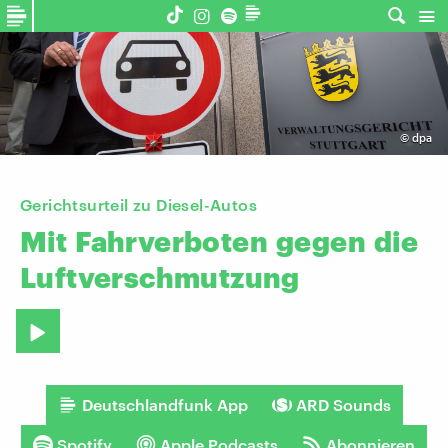
©
dpa
Gerichtsurteil zu Diesel-Autos
Mit
Fahrverboten
gegen
die
Luftverschmutzung
Deutschlandfunk App
ARD Sounds
Spotify
Apple Podcasts
Abonnieren