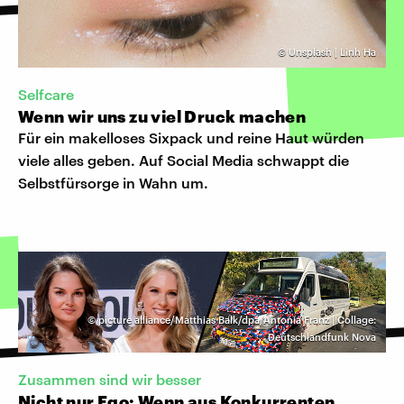
©
Unsplash | Linh Ha
Selfcare
Wenn wir uns zu viel Druck machen
Für ein makelloses Sixpack und reine Haut würden
viele alles geben. Auf Social Media schwappt die
Selbstfürsorge in Wahn um.
©
picture alliance/Matthias Balk/dpa/Antonia Franz | Collage:
Deutschlandfunk Nova
Zusammen sind wir besser
Nicht nur Ego: Wenn aus Konkurrenten