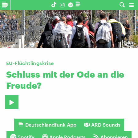
©
dpa
EU-Flüchtlingskrise
Schluss
mit
der
Ode
an
die
Freude?
Deutschlandfunk App
ARD Sounds
Spotify
Apple Podcasts
Abonnieren