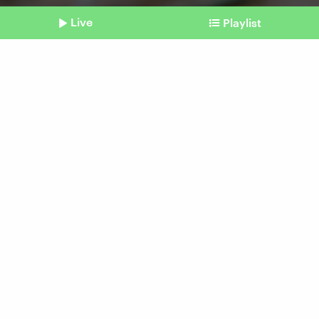
Live
Playlist
©
Imago / imagebroker / Raimund Linke
Shownotes
Artenschutz
Heul doch! Wölfe sollen
weniger geschützt werden
Beitrag aus unserem Archiv vom 14. März
2025