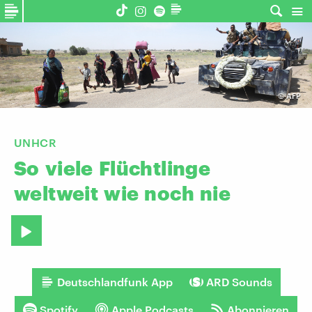
©
AFP
UNHCR
So
viele
Flüchtlinge
weltweit
wie
noch
nie
Deutschlandfunk App
ARD Sounds
Spotify
Apple Podcasts
Abonnieren