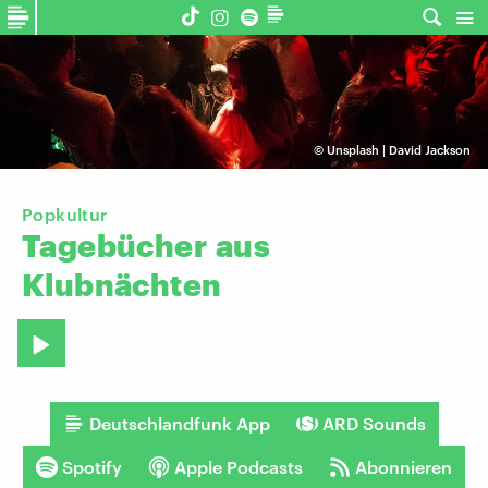
©
Unsplash | David Jackson
Popkultur
Tagebücher
aus
Klubnächten
Deutschlandfunk App
ARD Sounds
Spotify
Apple Podcasts
Abonnieren