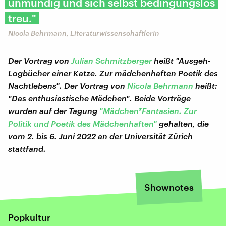
unmündig und sich selbst bedingungslos
treu."
Nicola Behrmann, Literaturwissenschaftlerin
Der Vortrag von
Julian Schmitzberger
heißt "Ausgeh-
Logbücher einer Katze. Zur mädchenhaften Poetik des
Nachtlebens". Der Vortrag von
Nicola Behrmann
heißt:
"Das enthusiastische Mädchen". Beide Vorträge
wurden auf der Tagung
"Mädchen*Fantasien. Zur
Politik und Poetik des Mädchenhaften"
gehalten, die
vom 2. bis 6. Juni 2022 an der Universität Zürich
stattfand.
Shownotes
Popkultur