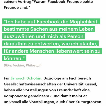
seinem Vortrag "Warum Facebook-Freunde echte
Freunde sind."
"Ich habe auf Facebook die Möglichkeit,
bestimmte Sachen aus meinem Leben
auszuwählen und mich als Person
daraufhin zu entwerfen, wie ich glaube,
für andere Menschen liebenswert sein zu
können."
Björn Vedder, Philosoph
Für
Janosch Schobin
, Soziologe am Fachbereich
Gesellschaftswissenschaften der Universität Kassel,
haben alle Vorstellungen von Freundschaft eine
Komponente gemeinsam - und damit meint er
universell alle Vorstellungen, auch über Kulturgrenzen