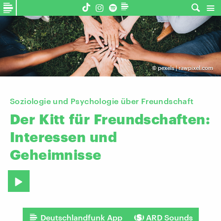
©
pexels | rawpixel.com
Soziologie und Psychologie über Freundschaft
Der
Kitt
für
Freundschaften:
Interessen
und
Geheimnisse
Deutschlandfunk App
ARD Sounds