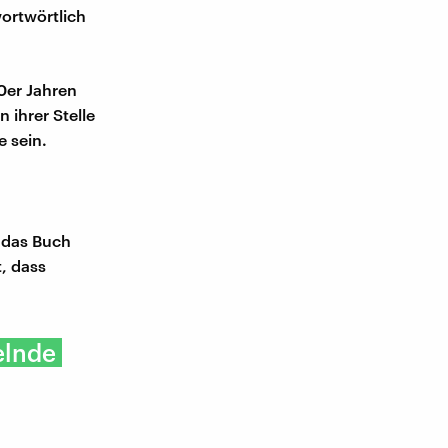
wortwörtlich
0er Jahren
 ihrer Stelle
e sein.
t das Buch
, dass
elnde