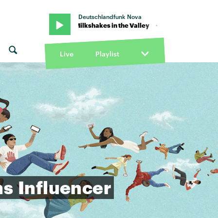
Deutschlandfunk Nova
Lawless & Milkshakes in the Valley · "walk on wine" von Powfu ft. Co
Live
Playlist
ns
Influencer