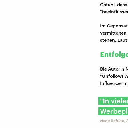
Gefühl, dass
"beeinflusse
Im Gegensat
vermittelten
stehen. Laut
Entfolg
Die Autorin N
"Unfollow! W
Influencerin
"In viel
Werbepl
Nena Schink, 