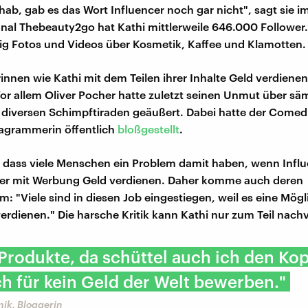
ab, gab es das Wort Influencer noch gar nicht", sagt sie i
nal Thebeauty2go hat Kathi mittlerweile 646.000 Follower.
ig Fotos und Videos über Kosmetik, Kaffee und Klamotten.
nnen wie Kathi mit dem Teilen ihrer Inhalte Geld verdienen,
 Vor allem Oliver Pocher hatte zuletzt seinen Unmut über sä
n diversen Schimpftiraden geäußert. Dabei hatte der Comed
agrammerin öffentlich
bloßgestellt
.
, dass viele Menschen ein Problem damit haben, wenn Infl
cer mit Werbung Geld verdienen. Daher komme auch deren
 "Viele sind in diesen Job eingestiegen, weil es eine Mögli
erdienen." Die harsche Kritik kann Kathi nur zum Teil nachv
 Produkte, da schüttel auch ich den Kop
h für kein Geld der Welt bewerben."
ik, Bloggerin