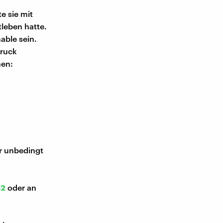
e sie mit
tleben hatte.
able sein.
Druck
nen:
"
ir unbedingt
52
oder an