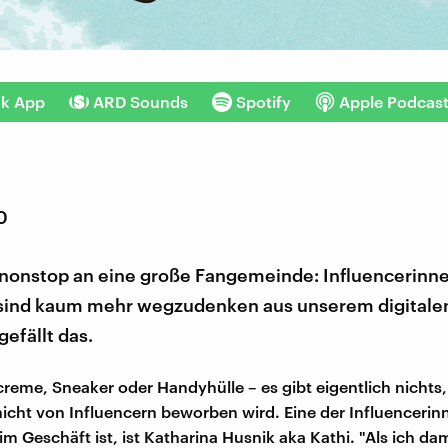
nk App
ARD Sounds
Spotify
Apple Podcas
0
 nonstop an eine große Fangemeinde: Influencerinn
 sind kaum mehr wegzudenken aus unserem digitale
gefällt das.
reme, Sneaker oder Handyhülle – es gibt eigentlich nichts
icht von Influencern beworben wird. Eine der Influencerinn
im Geschäft ist, ist Katharina Husnik aka Kathi. "Als ich d