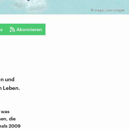
©
imago | Ikon Images
ts
Abonnieren
en und
n Leben.
, was
en, die
amals 2009