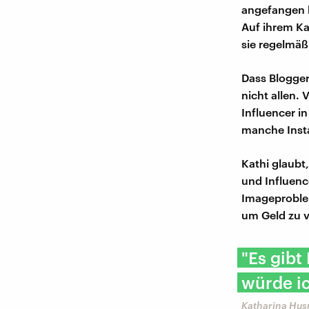
angefangen h
Auf ihrem Ka
sie regelmäß
Dass Bloggeri
nicht allen.
Influencer i
manche Inst
Kathi glaubt
und Influen
Imageproblem:
um Geld zu v
"Es gibt
würde ic
Katharina Husn