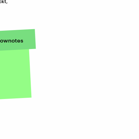
ckt,
ownotes
m