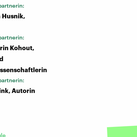
artnerin:
 Husnik,
n
artnerin:
rin Kohout,
nd
ssenschaftlerin
artnerin:
nk, Autorin
gle