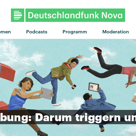
"walk on wine" von Powfu ft. Cody 
emen
Podcasts
Programm
Moderation
bung:
Darum
triggern
u