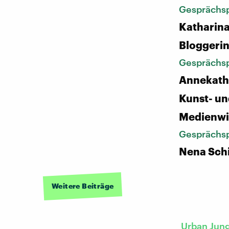
Gesprächsp
Katharina
Bloggeri
Gesprächsp
Annekath
Kunst- u
Medienwi
Gesprächsp
Nena Schi
Weitere Beiträge
Urban Jun