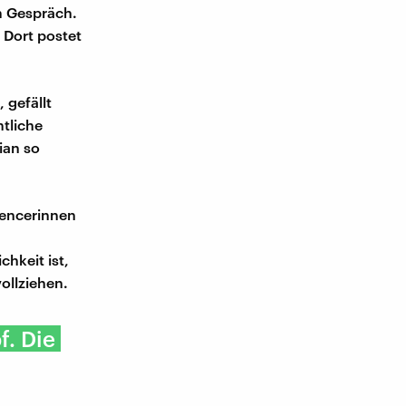
m Gespräch.
 Dort postet
 gefällt
mtliche
ian so
uencerinnen
chkeit ist,
ollziehen.
f. Die