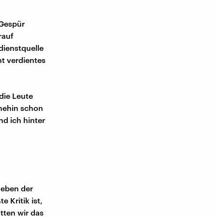
 Gespür
rauf
dienstquelle
ht verdientes
die Leute
ohnehin schon
nd ich hinter
neben der
 Kritik ist,
tten wir das