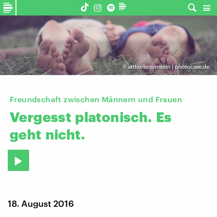
©
arthurbraunstein | photocase.de
Freundschaft zwischen Männern und Frauen
Vergesst
platonisch.
Es
geht
nicht.
18. August 2016