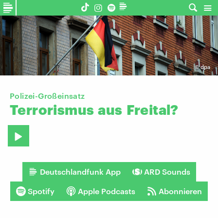
©
dpa
Polizei-Großeinsatz
Terrorismus
aus
Freital?
Deutschlandfunk App
ARD Sounds
Spotify
Apple Podcasts
Abonnieren