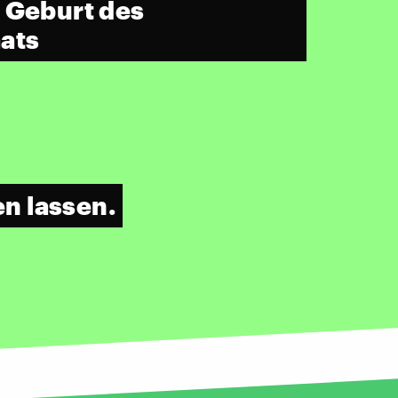
 Geburt des
ats
n lassen.