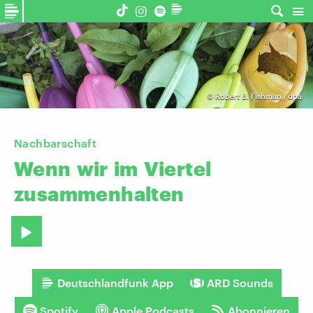
©
Robert B. Fishman | dpa
Nachbarschaft
Wenn
wir
im
Viertel
zusammenhalten
Deutschlandfunk App
ARD Sounds
Spotify
Apple Podcasts
Abonnieren