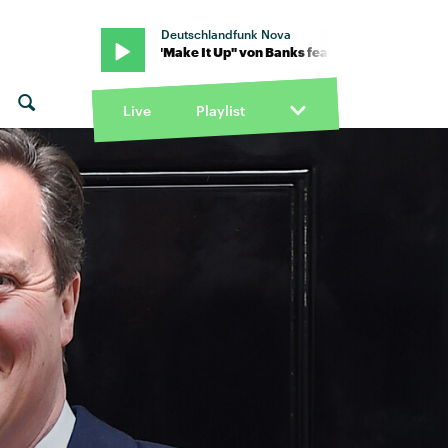
Deutschlandfunk Nova
at. Sampha · "Make It Up" von Banks feat. Sampha · "Make It Up" v
Live
Playlist