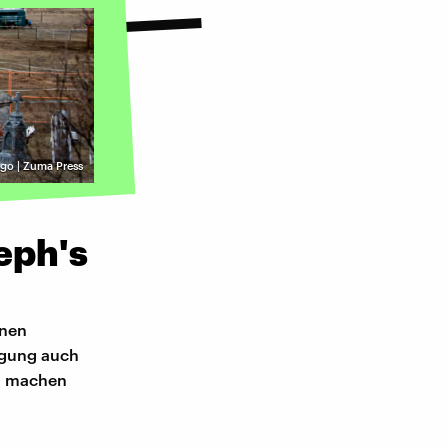
go | Zuma Press
eph's
enen
igung auch
zu machen