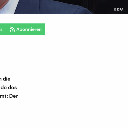
©
DPA
ts
Abonnieren
n die
nde des
mt: Der