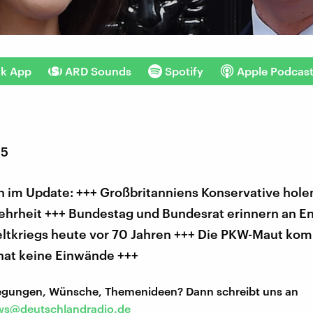
nk App
ARD Sounds
Spotify
Apple Podcas
15
 im Update: +++ Großbritanniens Konservative hole
ehrheit +++ Bundestag und Bundesrat erinnern an E
ltkriegs heute vor 70 Jahren +++ Die PKW-Maut kom
hat keine Einwände +++
regungen, Wünsche, Themenideen? Dann schreibt uns an
s@deutschlandradio.de