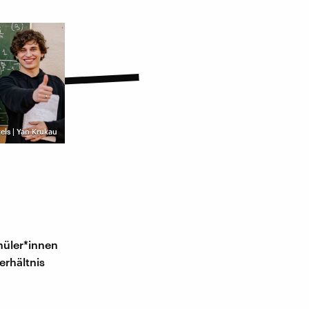
els | Yan Krukau
chüler*innen
erhältnis