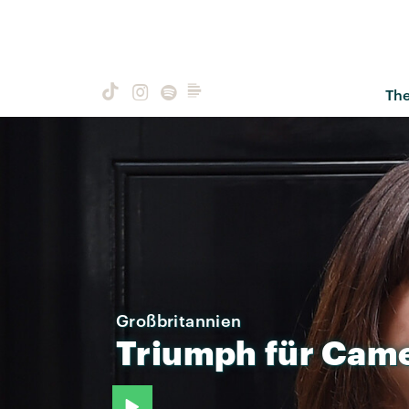
Th
Großbritannien
Triumph
für
Cam