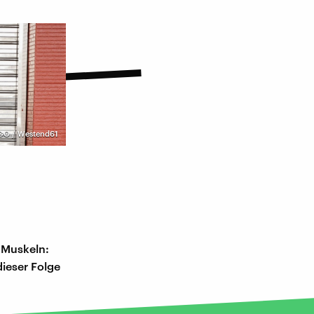
GO / Westend61
 Muskeln:
dieser Folge