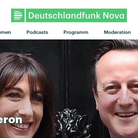
"Make It Up" von Banks fe
emen
Podcasts
Programm
Moderation
eron