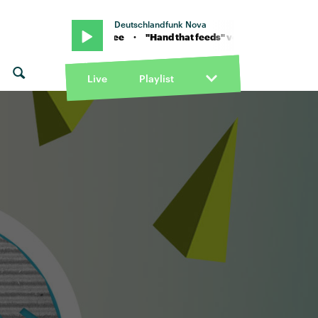
Deutschlandfunk Nova
on Halsey x Amy Lee · "Hand that feeds" von Halsey x Amy Lee · "Ha
Live
Playlist