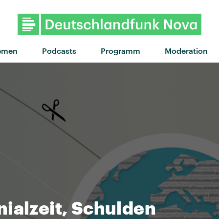
"Hand that feeds" v
emen
Podcasts
Programm
Moderation
ialzeit, Schulden