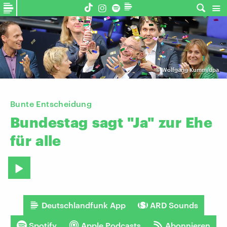
©
Wolfgang Kumm/dpa
Bunte Entscheidung
Bundestag
sagt
"Ja"
zur
Ehe
für
alle
Deutschlandfunk App
ARD Sounds
Spotify
Apple Podcasts
Abonnieren