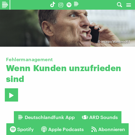
©
imago/Westend61
Fehlermanagement
Wenn
Kunden
unzufrieden
sind
Deutschlandfunk App
ARD Sounds
Spotify
Apple Podcasts
Abonnieren