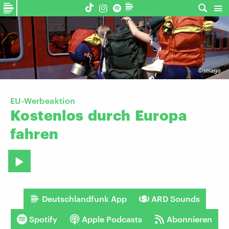
©
imago
EU-Werbeaktion
Kostenlos
durch
Europa
fahren
Deutschlandfunk App
ARD Sounds
Spotify
Apple Podcasts
Abonnieren