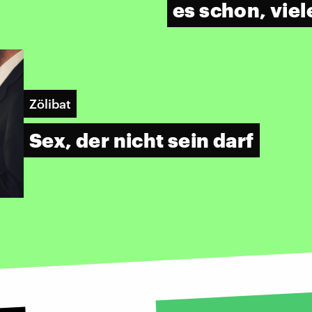
es schon, viel
Zölibat
Sex, der nicht sein darf