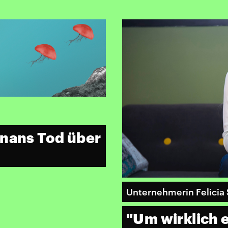
inans Tod über
Unternehmerin Felicia
"Um wirklich e