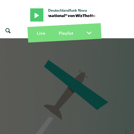
Deutschlandfunk Nova
izTheMc · "Sensational" von WizTheMc · "Sensational" von WizT
Live
Playlist