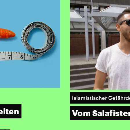
Islamistischer Gefährd
elten
Vom Salafiste