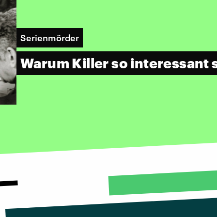
Serienmörder
Warum Killer so interessant 