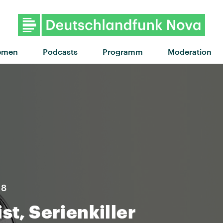
"Sensational" von W
emen
Podcasts
Programm
Moderation
18
st, Serienkiller