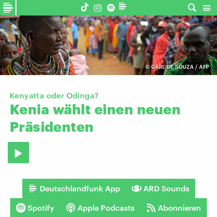
©
CARL DE SOUZA / AFP
Kenyatta oder Odinga?
Kenia
wählt
einen
neuen
Präsidenten
Deutschlandfunk App
ARD Sounds
Spotify
Apple Podcasts
Abonnieren