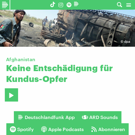
©
dpa
Afghanistan
Keine
Entschädigung
für
Kundus-Opfer
Deutschlandfunk App
ARD Sounds
Spotify
Apple Podcasts
Abonnieren