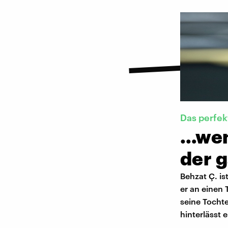
Das perfek
…wen
der g
Behzat Ç. is
er an einen 
seine Tochte
hinterlässt 