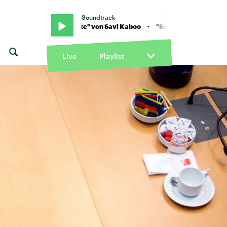
Soundtrack
 · "Soulmate" von Savi Kaboo · "Soulmate" von Savi Kaboo
Live
Playlist