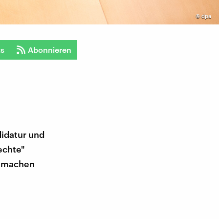
©
dpa
ts
Abonnieren
idatur und
echte"
t machen