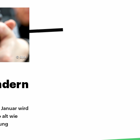
©
dpa
ndern
 Januar wird
 alt wie
rung