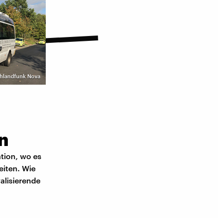
schlandfunk Nova
n
ation, wo es
eiten. Wie
alisierende