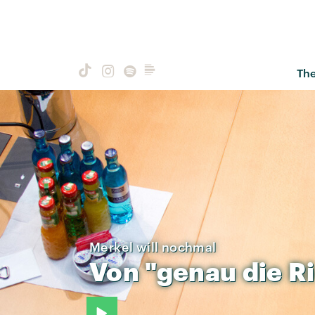
Th
​Merkel will nochmal
Von
"genau
die
Ri