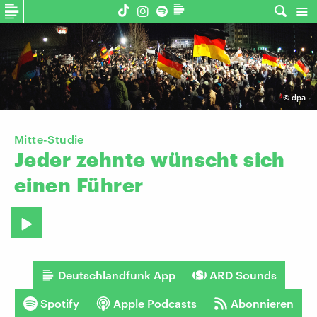
©
dpa
Mitte-Studie
Jeder
zehnte
wünscht
sich
einen
Führer
Deutschlandfunk App
ARD Sounds
Spotify
Apple Podcasts
Abonnieren