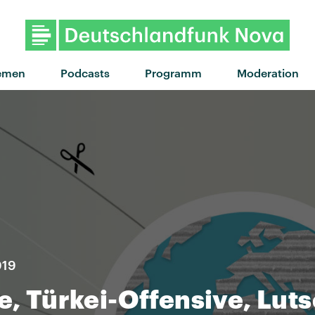
"Tiny Raisin" von S
emen
Podcasts
Programm
Moderation
019
le, Türkei-Offensive, Lut