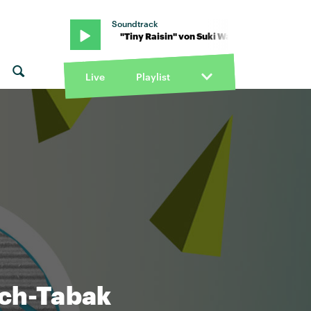
Soundtrack
uki Waterhouse · "Tiny Raisin" von Suki Waterhouse · "Tiny Raisin"
Live
Playlist
sch-Tabak