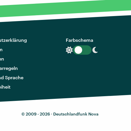
tzerklärung
Farbschema
m
en
rregeln
nd Sprache
eiheit
© 2009 - 2026 ·
Deutschlandfunk Nova