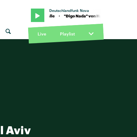
Deutschlandfunk Nova
d-Fi feat. Mike Kalle · "Digo Nada" von Hard-Fi feat. Mike Kalle · "
Live
Playlist
l Aviv