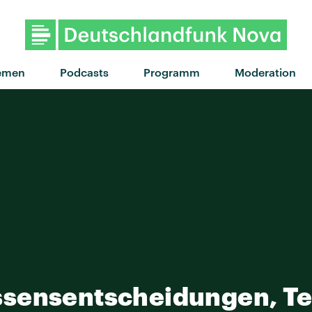
"Digo Nada" von Har
emen
Podcasts
Programm
Moderation
sensentscheidungen, Te