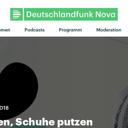
"Kiss Me Better" von
emen
Podcasts
Programm
Moderation
2018
en, Schuhe putzen