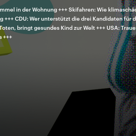
mmel in der Wohnung +++ Skifahren: Wie klimaschädl
ig +++ CDU: Wer unterstützt die drei Kandidaten für d
Toten, bringt gesundes Kind zur Welt +++ USA: Trauer
a +++