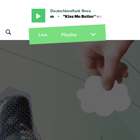
Deutschlandfunk Nova
 Mercer Henderson · "Kiss Me Better" von Mercer Henderson · "Kis
Live
Playlist