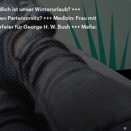
ich ist unser Winterurlaub? +++
en Parteivorsitz? +++ Medizin: Frau mit
feier für George H. W. Bush +++ Mafia:
©