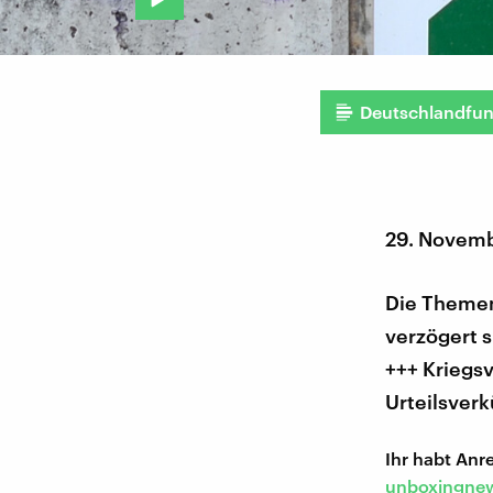
Deutschlandfu
29. Novemb
Die Themen 
verzögert s
+++ Kriegsv
Urteilsver
Ihr habt An
unboxingnew