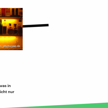
 | photocase.de
was in
icht nur