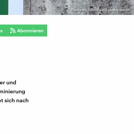
©
Francesca Schellhaas / photocase.de
ts
Abonnieren
rer und
iminierung
et sich nach