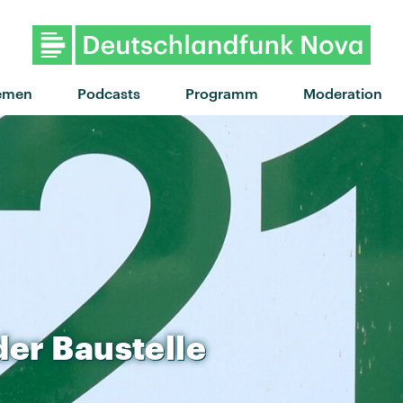
"Entertainment" von Phoe
emen
Podcasts
Programm
Moderation
der
Baustelle