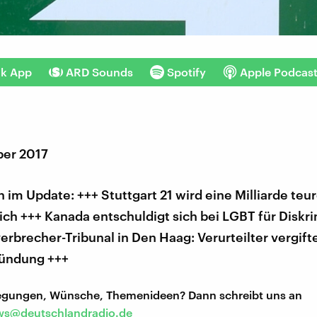
nk App
ARD Sounds
Spotify
Apple Podcas
er 2017
im Update: +++ Stuttgart 21 wird eine Milliarde teu
ich +++ Kanada entschuldigt sich bei LGBT für Diskr
erbrecher-Tribunal in Den Haag: Verurteilter vergift
kündung +++
regungen, Wünsche, Themenideen? Dann schreibt uns an
s@deutschlandradio.de