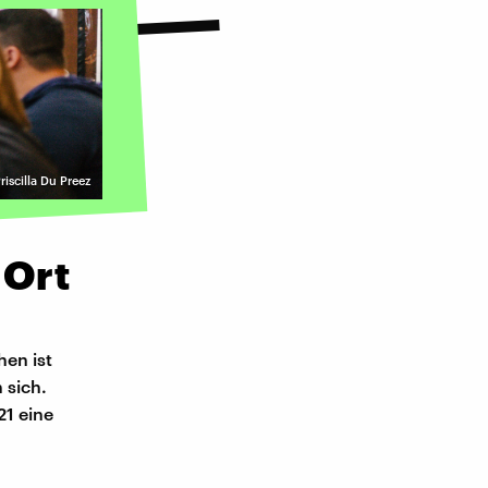
riscilla Du Preez
 Ort
hen ist
 sich.
21 eine