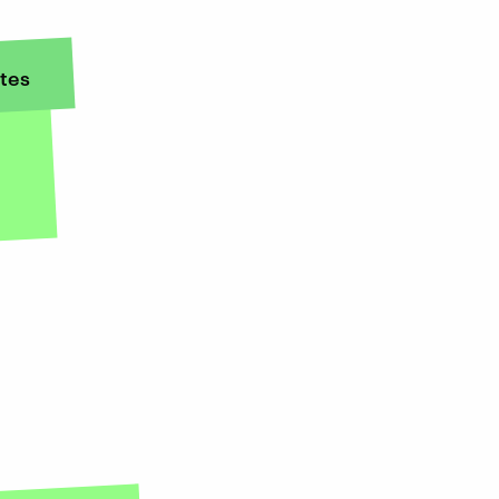
tes
e