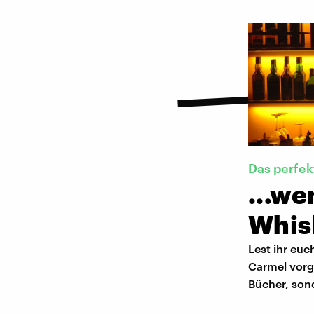
Das perfek
...we
Whis
Lest ihr euc
Carmel vorge
Bücher, son