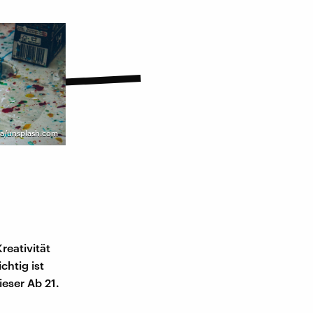
na/unsplash.com
reativität
chtig ist
eser Ab 21.