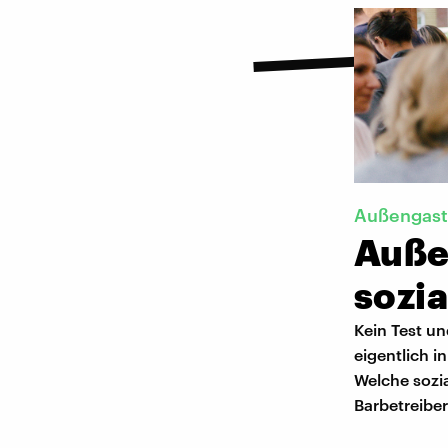
Außengast
Außen
sozi
Kein Test u
eigentlich i
Welche sozia
Barbetreibe