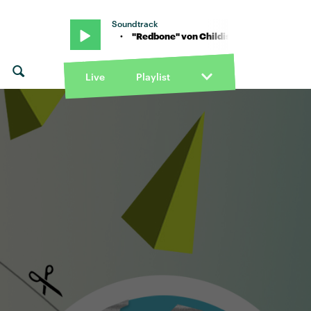
Soundtrack
ildish Gambino · "Redbone" von Childish Gambino · "Redbone" von
Live
Playlist