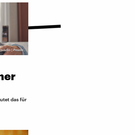
quadio | Pexels
,
ner
utet das für