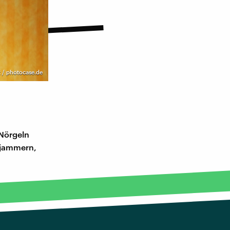
t / photocase.de
 Nörgeln
 jammern,