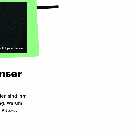
ell / pexels.com
unser
den sind ihm
ung. Warum
Pitters.