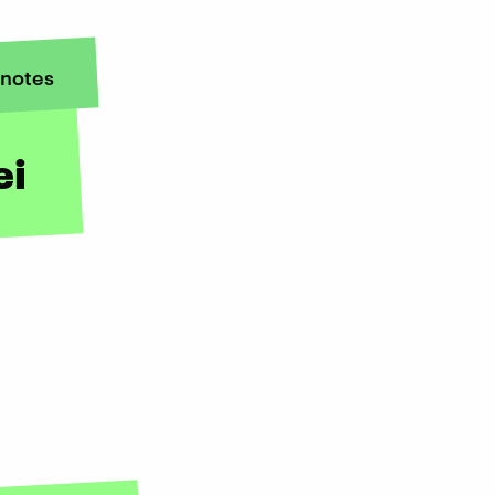
notes
ei