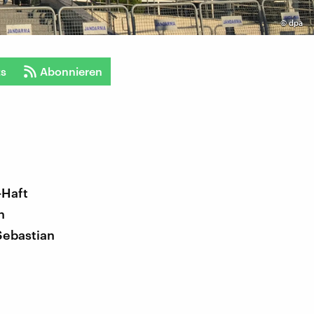
©
dpa
ts
Abonnieren
-Haft
h
Sebastian