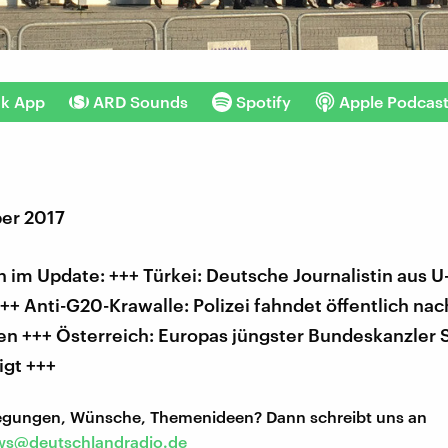
nk App
ARD Sounds
Spotify
Apple Podcas
er 2017
im Update: +++ Türkei: Deutsche Journalistin aus U
++ Anti-G20-Krawalle: Polizei fahndet öffentlich nac
en +++ Österreich: Europas jüngster Bundeskanzler 
igt +++
regungen, Wünsche, Themenideen? Dann schreibt uns an
s@deutschlandradio.de