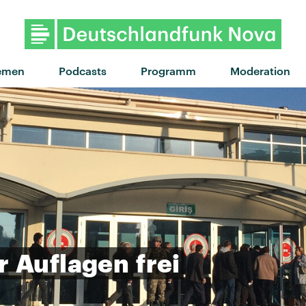
emen
Podcasts
Programm
Moderation
r
Auflagen
frei