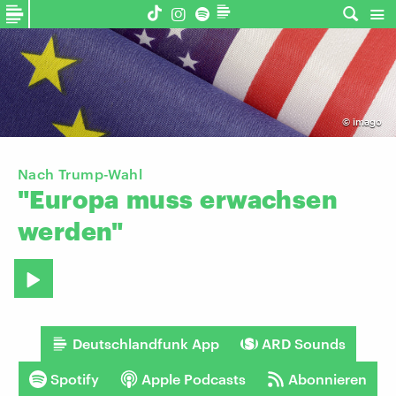
©
imago
Nach Trump-Wahl
"Europa
muss
erwachsen
werden"
Deutschlandfunk App
ARD Sounds
Spotify
Apple Podcasts
Abonnieren