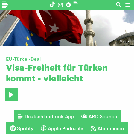
©
dpa
​EU-Türkei-Deal
Visa-Freiheit
für
Türken
kommt
-
vielleicht
Deutschlandfunk App
ARD Sounds
Spotify
Apple Podcasts
Abonnieren