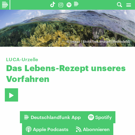
©
imago | StockTrek Images (Archivbild)
LUCA-Urzelle
Das
Lebens-Rezept
unseres
Vorfahren
Deutschlandfunk App
Spotify
Apple Podcasts
Abonnieren