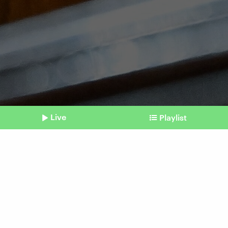
Live
Playlist
©
KENNY HOLSTON / POOL / AFP
Shownotes
USA