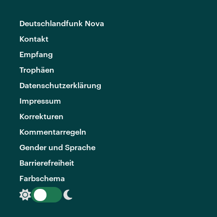
Deutschlandfunk Nova
Kontakt
Empfang
Trophäen
Datenschutzerklärung
Impressum
Korrekturen
Kommentarregeln
Gender und Sprache
Barrierefreiheit
Farbschema