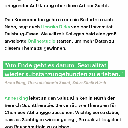
dringender Aufklärung über diese Art der Sucht.
Den Konsumenten gehe es um ein Bedürfnis nach
Nähe, sagt auch
Henrike Dirks
von der Universität
Duisburg-Essen. Sie will mit Kollegen bald eine groß
angelegte
Onlinestudie
starten, um mehr Daten zu
diesem Thema zu gewinnen.
"Am Ende geht es darum, Sexualität
wieder substanzungebunden zu erleben."
Anne Iking, Therapieleiterin Sucht, Salus Klinik Hürth
Anne Iking
leitet an den Salus Kliniken in Hürth den
Bereich Suchttherapie. Sie verrät, wie Therapien für
Chemsex-Abhängige aussehen. Wichtig sei es dabei,
dass es Süchtigen wieder gelingt, Sexualität losgelöst
von Rauschmitteln zu erleben.