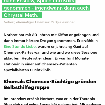
dann Ecstasy, Speed und Koks
genommen - irgendwann dann auch
Chrystal Meth."
Nobert, ehemaliger Chemsex-Party-Besucher
Norbert hat mit 30 Jahren mit Kiffen angefangen und
dann immer härtere Drogen genommen. Er erzählt in
Eine Stunde Liebe
, warum er jahrelang Gast auf
Chemsex-Partys war und wie und wo diese Sessions
ablaufen. Heute ist er clean. Er war fünf Monate
stationär in einer auf Chemsex-Patienten
spezialisierten Suchtklinik.
Ehemals Chemsex-Süchtige gründen
Selbsthilfegruppe
Im Interview erzählt Norbert, was er in der Therapie
über sich und seine Sexualität gelernt hat. Mit anderen